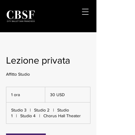
Lezione privata
Affitto Studio
30
dollari
1 ora
1
30 USD
statunitensi
o
r
Studio 3
|
Studio 2
|
Studio
1
|
Studio 4
|
Chorus Hall Theater