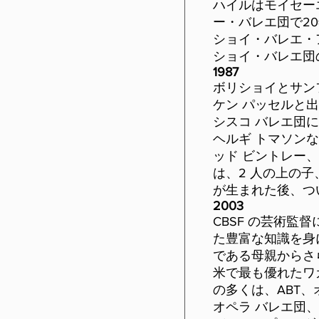
ハイルはモイセー
ー・バレエ団で2
ショイ・バレエ・
ショイ・バレエ団
1987
ボリショイとサン
ケン パッセルと
シスコ バレエ団
ヘルギ トマソン
ッド ビントレー
は、2 人の上の
が生まれた後、つ
2003
CBSF の芸術
た豊富な知識を身
である母親からさ
米で最も優れたワ
の多くは、ABT
オペラ バレエ団