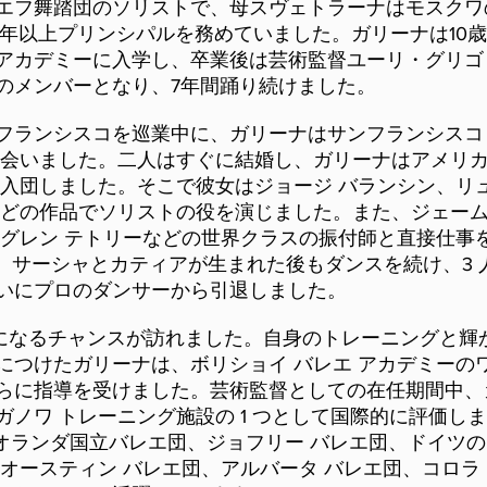
エフ舞踏団のソリストで、母スヴェトラーナはモスクワ
0年以上プリンシパルを務めていました。ガリーナは10
アカデミーに入学し、卒業後は芸術監督ユーリ・グリゴ
のメンバーとなり、7年間踊り続けました。
フランシスコを巡業中に、ガリーナはサンフランシスコ
出会いました。二人はすぐに結婚し、ガリーナはアメリ
に入団しました。そこで彼女はジョージ バランシン、リ
などの作品でソリストの役を演じました。また、ジェーム
、グレン テトリーなどの世界クラスの振付師と直接仕事
子、サーシャとカティアが生まれた後もダンスを続け、3
いにプロのダンサーから引退しました。
監督になるチャンスが訪れました。自身のトレーニングと
につけたガリーナは、ボリショイ バレエ アカデミーの
らに指導を受けました。芸術監督としての在任期間中、ガリ
ガノワ トレーニング施設の 1 つとして国際的に評価し
、オランダ国立バレエ団、ジョフリー バレエ団、ドイツの
、オースティン バレエ団、アルバータ バレエ団、コロラ