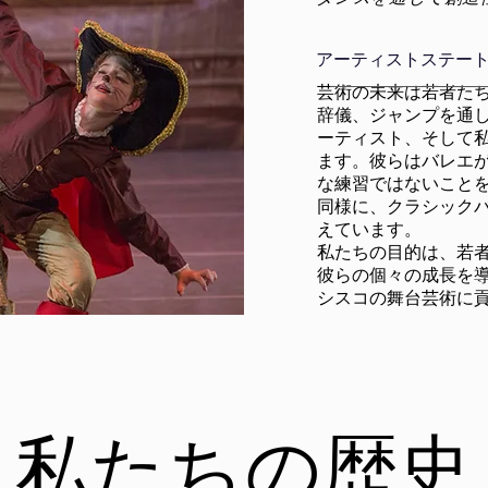
アーティストステー
芸術の未来は若者た
辞儀、ジャンプを通
ーティスト、そして
ます。彼らはバレエ
な練習ではないこと
同様に、クラシック
えています。
私たちの目的は、若
彼らの個々の成長を
シスコの舞台芸術に
卒業生
私たちの歴史