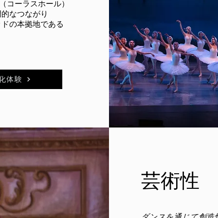
場（コーラスホール）
門的なつながり
ッドの本拠地である
化体験
芸術性
ダンスを通じて創造