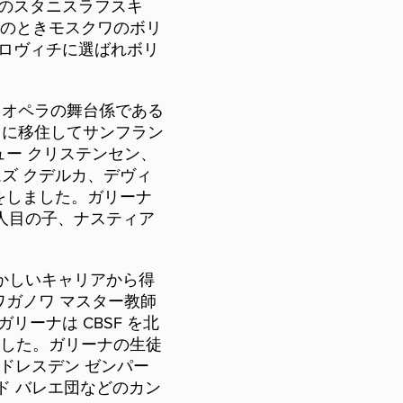
のスタニスラフスキ
歳のときモスクワのボリ
ロヴィチに選ばれボリ
 オペラの舞台係である
カに移住してサンフラン
ュー クリステンセン、
ズ クデルカ、デヴィ
をしました。ガリーナ
 人目の子、ナスティア
輝かしいキャリアから得
ワガノワ マスター教師
ーナは CBSF を北
ました。ガリーナの生徒
ドレスデン ゼンパー
ド バレエ団などのカン