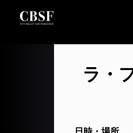
ラ・
日時・場所